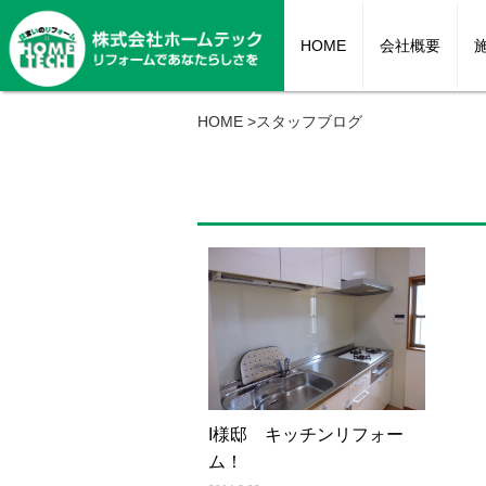
HOME
会社概要
HOME
>
スタッフブログ
キッチン
お風呂
トイレ
耐震リフォーム
洗面
セカンドラ
内装・イン
I様邸 キッチンリフォー
ム！