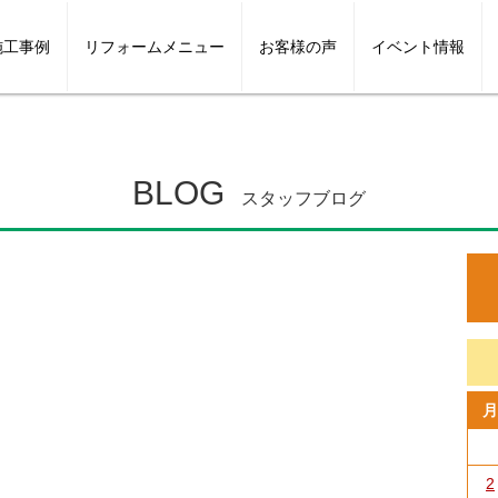
施工事例
リフォームメニュー
お客様の声
イベント情報
イフリフォーム
テリア
外壁・屋根
スタッフ紹介
キッチンリフォーム
外構・エクステリア
スタッフブログ
お風呂リフォーム
マンションリフ
BLOG
スタッフブログ
月
2