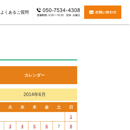
よくあるご質問
ォーム
玄関リフォーム
耐震リフォーム
窓リフォーム
全面改装・増築
その他
カレンダー
2014年6月
火
水
木
金
土
日
1
3
4
5
6
7
8