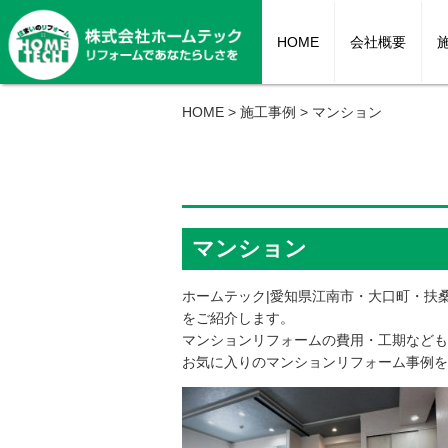
HOME
会社概要
HOME
>
施工事例
>
マンション
キッチン
お風呂
トイレ
耐震リフォーム
洗面
セカンドラ
内装・イン
マンション
ホームテック|愛知県江南市・大口町・扶
をご紹介します。
マンションリフォームの費用・工期なども
お気に入りのマンションリフォーム事例を