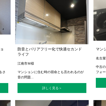
ョ
防音とバリアフリー化で快適セカンド
マン
ライフ
名古屋
江南市Ｍ様
中古の
をさ
マンションに住む時の宿命とも言われるのが
フォーム
音の問題...
詳しく見る＞